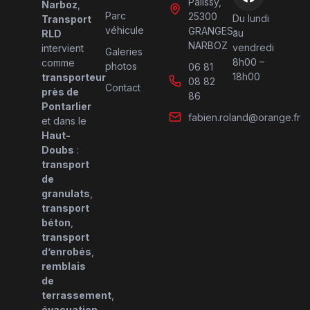
Palissy,
Narboz
,
Parc
25300
Du lundi
Transport
véhicule
GRANGES-
au
RLD
NARBOZ
vendredi
intervient
Galeries
8h00 –
comme
photos
06 81
18h00
transporteur
08 82
Contact
près de
86
Pontarlier
fabien.roland@orange.fr
et dans le
Haut-
Doubs
:
transport
de
granulats
,
transport
béton
,
transport
d’enrobés
,
remblais
de
terrassement
,
évacuation