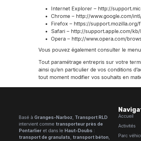
Internet Explorer – http://support.m
Chrome – http://www.google.com/intl
Firefox – https://support.mozilla.org
Safari – http://support.apple.com/k
Opera – http://www.opera.com/browser
Vous pouvez également consulter le menu «
Tout paramétrage entrepris sur votre termi
ainsi qu’en particulier de vos conditions d’
tout moment modifier vos souhaits en matiè
Naviga
Accueil
Basé à
Granges-Narboz
,
Transport RLD
intervient comme
transporteur près de
Activités
Pontarlier
et dans le
Haut-Doubs
:
Parc véhic
transport de granulats
,
transport béton
,