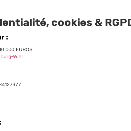
dentialité, cookies & RGP
r :
 10 000 EUROS
bourg-Wihr
534137377
: