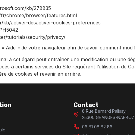
icrosoft.com/kb/278835
/fr/chrome/browser/features.html
/fr/kb/activer-desactiver-cookies-preferences
b/PH5042
/tutorials/security/privacy/
 Aide » de votre navigateur afin de savoir comment modif
nal à cet égard peut entraîner une modification ou une dég
accès à certains services du Site requérant l’utilisation de C
re de cookies et revenir en arrière.
tion
Contact
8 Rue Bernard Palissy,
25300 GRANGES-NARBOZ
06 81 08 82 86
ule