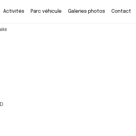
Activités
Parc véhicule
Galeries photos
Contact
lité
les et politique de
té
ND