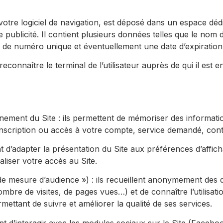
 votre logiciel de navigation, est déposé dans un espace déd
une publicité. Il contient plusieurs données telles que le nom
me de numéro unique et éventuellement une date d’expiration
onnaître le terminal de l’utilisateur auprès de qui il est e
nement du Site : ils permettent de mémoriser des information
(inscription ou accès à votre compte, service demandé, co
t d’adapter la présentation du Site aux préférences d’affich
aliser votre accès au Site.
e mesure d’audience ») : ils recueillent anonymement des do
ombre de visites, de pages vues…) et de connaître l’utilisa
ettant de suivre et améliorer la qualité de ses services.
nt d’interagir avec les modules sociaux sur le Site (Faceboo